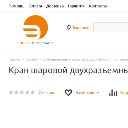
Помощь
Оплата
Доставка
Гарантия
Контакты
Воронеж
Главная
-
Каталог
-
Трубопроводные системы водоснабжения и отопл
Кран шаровой двухразъемный 
Отзывы
В избранное
В с