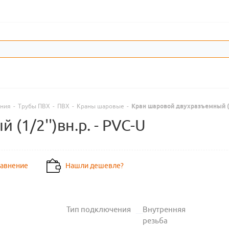
ения
-
Трубы ПВХ
-
ПВХ
-
Краны шаровые
-
Кран шаровой двухразъемный (1/
(1/2'')вн.р. - PVC-U
равнение
Нашли дешевле?
Тип подключения
Внутренняя
резьба