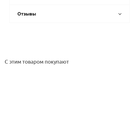
Отзывы
С этим товаром покупают
Удлинитель НВ 70 мм х1/2" хром Gappo
269,70
руб.
/шт
Подробнее