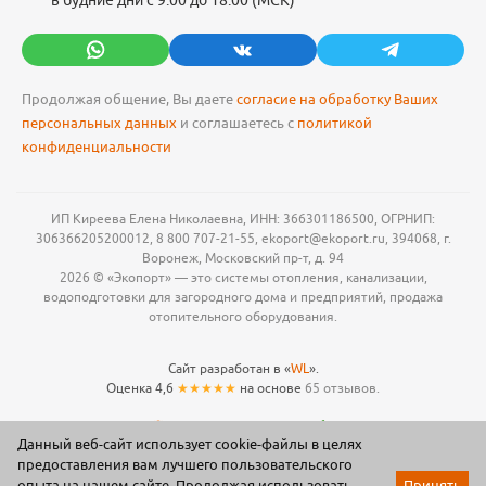
в будние дни с 9:00 до 18:00 (МСК)
Продолжая общение, Вы даете
согласие на обработку Ваших
персональных данных
и соглашаетесь с
политикой
конфиденциальности
ИП Киреева Елена Николаевна, ИНН: 366301186500, ОГРНИП:
306366205200012, 8 800 707-21-55, ekoport@ekoport.ru, 394068, г.
Воронеж, Московский пр-т, д. 94
2026 © «Экопорт» — это системы отопления, канализации,
водоподготовки для загородного дома и предприятий, продажа
отопительного оборудования.
Сайт разработан в «
WL
».
Оценка 4,6
★★★★★
на основе
65 отзывов.
Данный веб-сайт использует cookie-файлы в целях
предоставления вам лучшего пользовательского
опыта на нашем сайте. Продолжая использовать
Принять