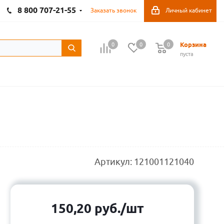
8 800 707-21-55
Заказать звонок
Личный кабинет
Корзина
0
0
0
пуста
Артикул:
121001121040
150,20
руб.
/шт