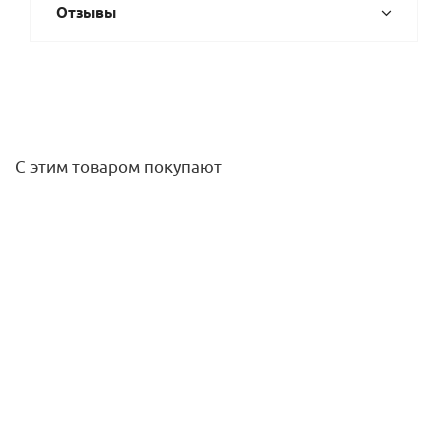
Отзывы
С этим товаром покупают
Смазка силиконовая Tytan Professional TL-40S аэрозоль
150 мл
322
руб.
/шт
Подробнее