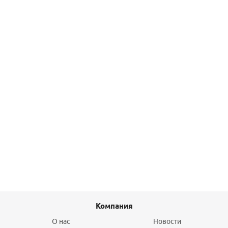
1 175,80
руб.
/шт
Подробнее
Тройник с ВР 15*Rp1/2"*15 press KAN-Therm Steel
1 303,10
руб.
/шт
Подробнее
Компания
О нас
Новости