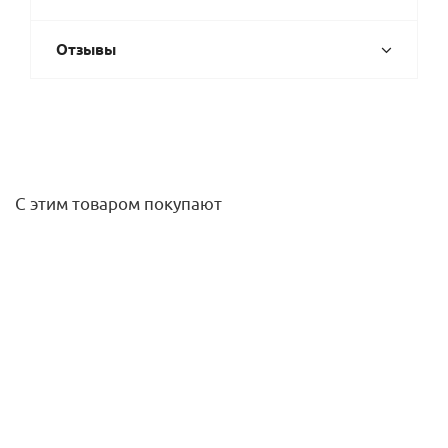
Отзывы
С этим товаром покупают
Кронштейн AWT для AS/AF-19, JP-40DC
1 200
руб.
/шт
Подробнее