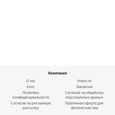
Уголок 90* 20-3/4" ВР USYSTEMS
668,80
руб.
/шт
Подробнее
Компания
О нас
Новости
Блог
Вакансии
Политика
Согласие на обработку
конфиденциальности
персональных данных
Согласие на рекламную
Публичная оферта для
рассылку
физических лиц