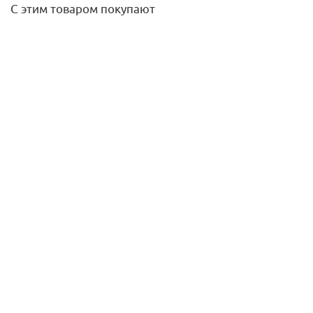
С этим товаром покупают
Ревизия для бесшум. канализации SKRE DN58, Ger
1 877,80
руб.
/шт
Подробнее
Радиатор Dualis Plus 1510x302, цвет М9551 (для
автономн. систем отопления) Zehnder (Распродажа!)
29 320
руб.
/шт