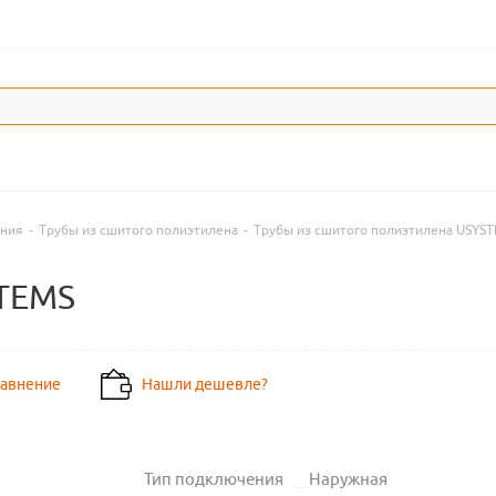
ения
-
Трубы из сшитого полиэтилена
-
Трубы из сшитого полиэтилена USYS
STEMS
равнение
Нашли дешевле?
Тип подключения
Наружная