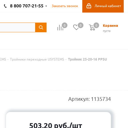
8 800 707-21-55
Заказать звонок
Личный кабинет
Корзина
0
0
0
пуста
TEMS
-
Тройники переходные USYSTEMS
-
Тройник 25-20-16 PPSU
Артикул:
1135734
503,20
руб.
/шт