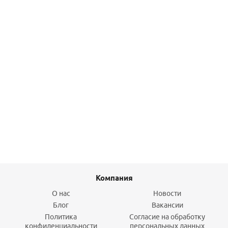
Соединитель разъемный 35*Rp11/4 ВР press KAN-Therm
Steel
5 904,50
руб.
/шт
Подробнее
Компания
О нас
Новости
Блог
Вакансии
Политика
Согласие на обработку
конфиденциальности
персональных данных