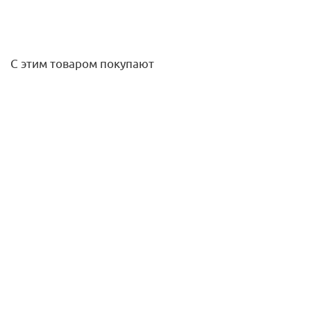
С этим товаром покупают
Муфта 15х15 нерж. Rommer
112,30
руб.
/шт
Подробнее