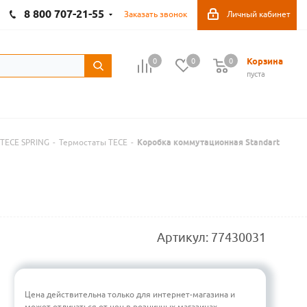
8 800 707-21-55
Заказать звонок
Личный кабинет
Корзина
0
0
0
пуста
 TECE SPRING
-
Термостаты TECE
-
Коробка коммутационная Standart
Артикул:
77430031
Цена действительна только для интернет-магазина и
может отличаться от цен в розничных магазинах