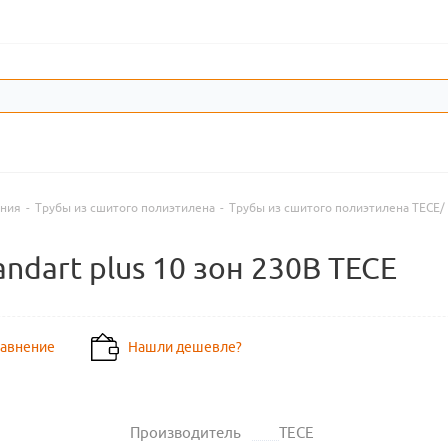
ения
-
Трубы из сшитого полиэтилена
-
Трубы из сшитого полиэтилена TECE/
dart plus 10 зон 230В TECE
равнение
Нашли дешевле?
Производитель
TECE