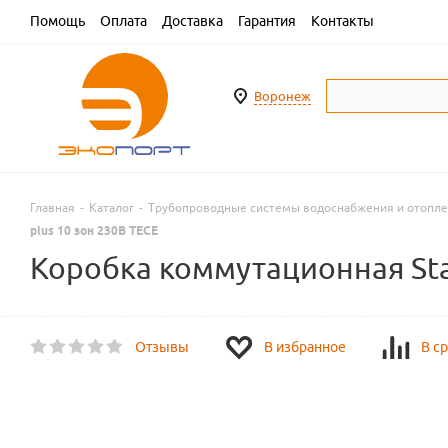
Помощь
Оплата
Доставка
Гарантия
Контакты
Воронеж
Главная
-
Каталог
-
Трубопроводные системы водоснабжения и отопл
plus 10 зон 230В TECE
Коробка коммутационная Stan
Отзывы
В избранное
В с