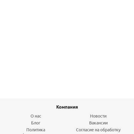
Подробнее
Клапан запорно-балансировочный, прямой 1/2 STOUT
616,50
руб.
/шт
Подробнее
Компания
О нас
Новости
Блог
Вакансии
Политика
Согласие на обработку