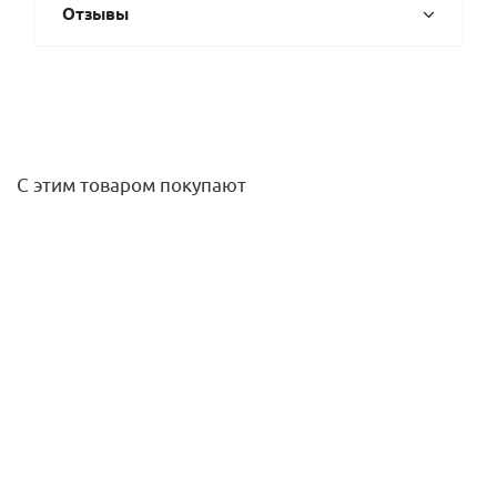
Отзывы
С этим товаром покупают
Гнездо уплотняющее 1/2 FAR
53,60
руб.
/шт
Подробнее