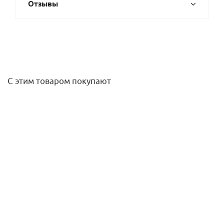
Отзывы
С этим товаром покупают
Клапан предохранительный регулируемый PRO 1/2" 0-16
бар Uni-fitt
2 643,50
руб.
/шт
Подробнее