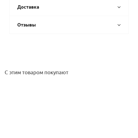
Доставка
Отзывы
С этим товаром покупают
Скоба для труб 42 мм Ду 16-20 (кор=300шт) HENCO
898,80
руб.
/упак