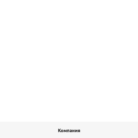
(701311) SR Rubinetterie
895
руб.
/шт
Подробнее
Угольник ВР-ВР 1х1 (бронза) Viega
571
руб.
/шт
Подробнее
Компания