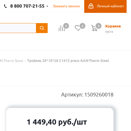
8 800 707-21-55
Заказать звонок
Личный кабинет
Корзина
0
0
0
пуста
N-Therm Steel
-
Тройник 28*18*28 C1415 press KAN-Therm Steel
Артикул:
1509260018
1 449,40
руб.
/шт