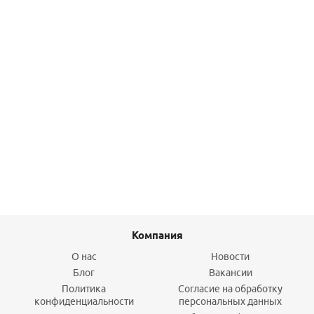
Термометр биметаллический БT-41.211, 80мм (0...+120C)
G1/2", L46, кл.т. 1,5, аксиальный
1 118
руб.
/шт
Подробнее
Компания
О нас
Новости
Блог
Вакансии
Политика
Согласие на обработку
конфиденциальности
персональных данных