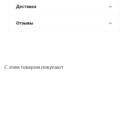
Доставка
Отзывы
С этим товаром покупают
Манометр радиальный, 50мм (1/4", 10 бар), Caleffi
1 870,20
руб.
/шт