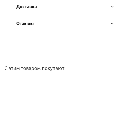
Доставка
Отзывы
С этим товаром покупают
Заглушка PVC-U D110 (пробка) клеевая
407,10
руб.
/шт