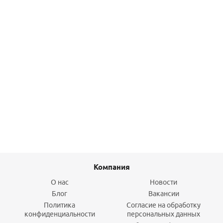
Терма ЭКО E- 22 (248м)
19,70
руб.
/м
Подробнее
Компания
О нас
Новости
Блог
Вакансии
Политика
Согласие на обработку
конфиденциальности
персональных данных