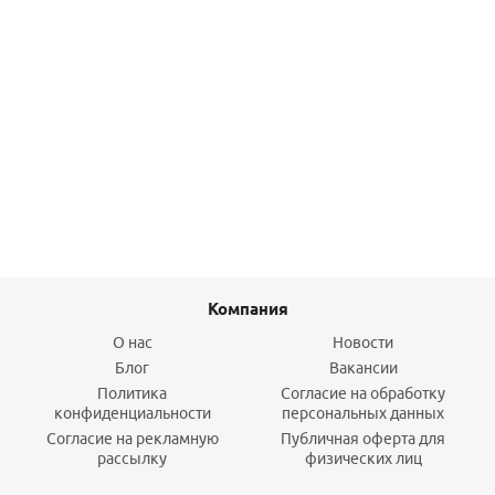
Термометр 0-120°С,зонд 36мм, О 40 мм, торцевое
соединение 3/8"
1 303,10
руб.
/шт
Подробнее
Компания
О нас
Новости
Блог
Вакансии
Политика
Согласие на обработку
конфиденциальности
персональных данных
Согласие на рекламную
Публичная оферта для
рассылку
физических лиц