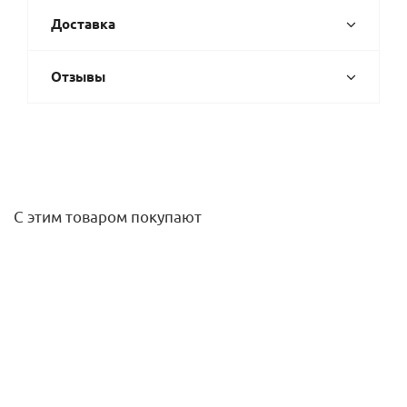
Доставка
Отзывы
С этим товаром покупают
Угол комбинированный ВР 20-1/2" KAN-therm
357,40
руб.
/шт