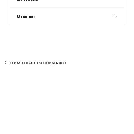
Отзывы
С этим товаром покупают
Клапан предохранительный ВВ 1/2 6 бар Uni-Fitt
561,10
руб.
/шт
Подробнее