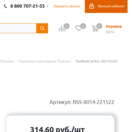
8 800 707-21-55
Заказать звонок
Личный кабинет
Корзина
0
0
0
пуста
и Rommer
-
Тройники переходные Rommer
-
Тройник press 22х15х22
Артикул:
RSS-0014-221522
314,60
руб.
/шт