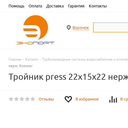
Помощь
Оплата
Доставка
Гарантия
Контакты
Воронеж
Главная
-
Каталог
-
Трубопроводные системы водоснабжения и отопл
нерж. Rommer
Тройник press 22х15х22 нер
Отзывы
В избранное
В с