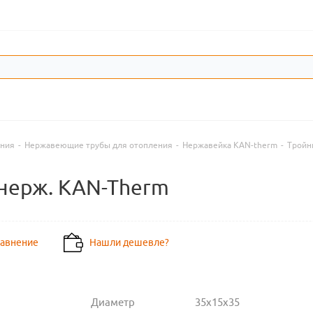
ения
-
Нержавеющие трубы для отопления
-
Нержавейка KAN-therm
-
Тройн
 нерж. KAN-Therm
равнение
Нашли дешевле?
Диаметр
35х15х35