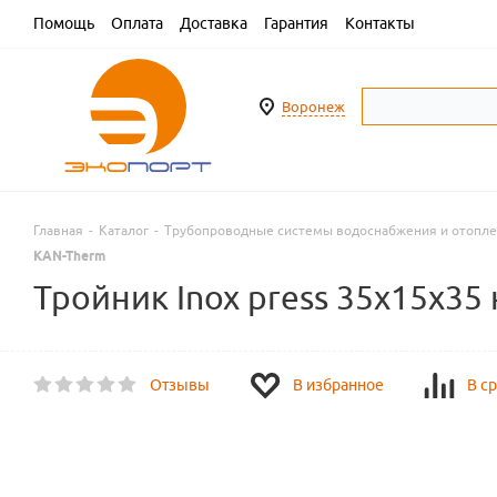
Помощь
Оплата
Доставка
Гарантия
Контакты
Воронеж
Главная
-
Каталог
-
Трубопроводные системы водоснабжения и отопл
KAN-Therm
Тройник Inox press 35х15х35
Отзывы
В избранное
В с