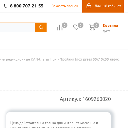
8 800 707-21-55
Заказать звонок
Личный кабинет
Корзина
0
0
0
пуста
ики редукционные KAN-therm Inox
-
Тройник Inox press 35х15х35 нерж.
Артикул:
1609260020
Цена действительна только для интернет-магазина и
может отличаться от цен в розничных магазинах