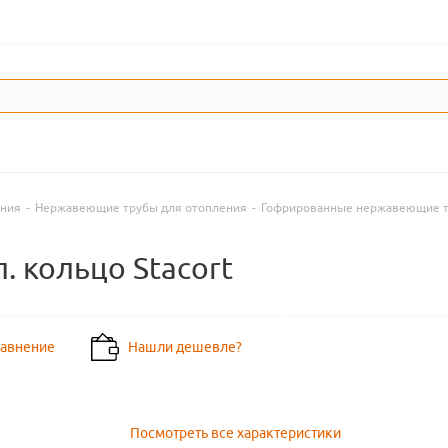
ения
-
Нержавеющие трубы для отопления
-
Гофрированные нержавеющие 
. кольцо Stacort
равнение
Нашли дешевле?
Посмотреть все характеристики