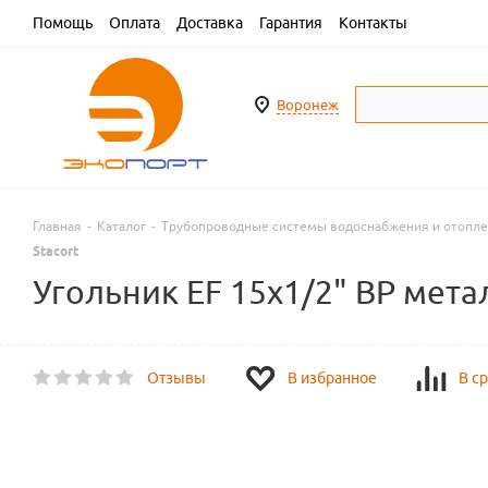
Помощь
Оплата
Доставка
Гарантия
Контакты
Воронеж
Главная
-
Каталог
-
Трубопроводные системы водоснабжения и отопл
Stacort
Угольник EF 15x1/2" ВР метал
Отзывы
В избранное
В с