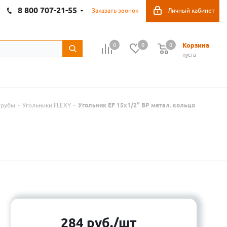
8 800 707-21-55
Заказать звонок
Личный кабинет
Корзина
0
0
0
пуста
трубы
-
Угольники FLEXY
-
Угольник EF 15x1/2" ВР метал. кольцо
284
руб.
/шт