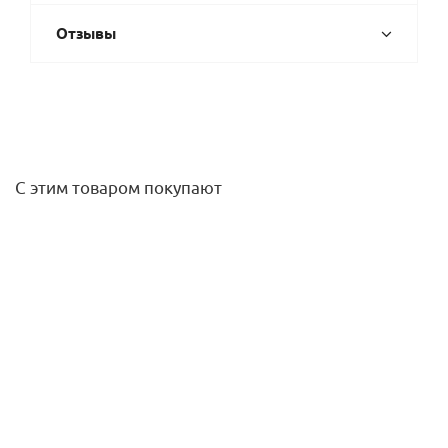
Отзывы
С этим товаром покупают
Штуцер UPONOR Q&E с накидной гайкой 25-3/4"НГ
латунный
344,60
руб.
/шт
Подробнее