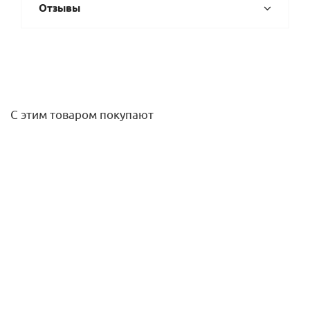
Отзывы
С этим товаром покупают
Насос погружной S4 3/19 1,5HP M230/50 KIT 4OL 40 MT
DAB
117 593
руб.
/шт
Подробнее