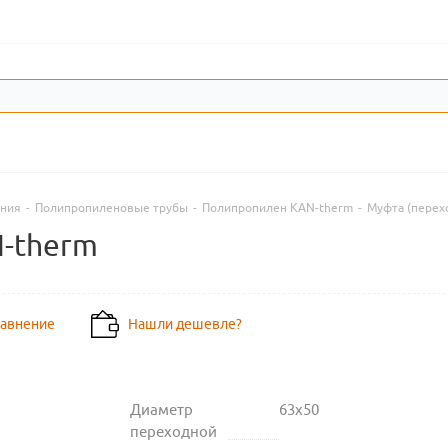
ения
-
Полипропиленовые трубы
-
Полипропилен KAN-therm
-
Муфта (перех
N-therm
равнение
Нашли дешевле?
Диаметр
63х50
переходной