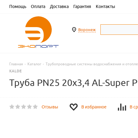
Помощь
Оплата
Доставка
Гарантия
Контакты
Воронеж
Главная
-
Каталог
-
Трубопроводные системы водоснабжения и отопл
KALDE
Труба PN25 20x3,4 AL-Super
Отзывы
В избранное
В с