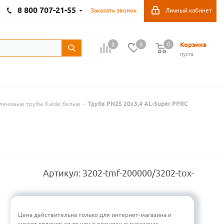
8 800 707-21-55
Заказать звонок
Личный кабинет
Корзина
0
0
0
пуста
леновые трубы Kalde белые
-
Труба PN25 20x3,4 AL-Super PPRC
Артикул:
3202-tmf-200000/3202-tox-
Цена действительна только для интернет-магазина и
может отличаться от цен в розничных магазинах