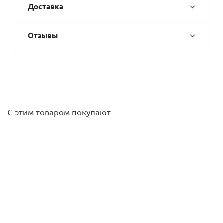
Доставка
Отзывы
С этим товаром покупают
Муфта редукционная 22х18 нерж. Rommer
197,80
руб.
/шт