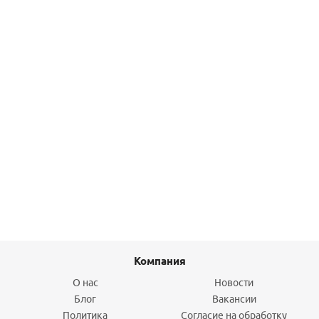
Подробнее
Соединительное колено 3/4"х1/2"х30 см SJ-7512 Hunter
417,10
руб.
/шт
Подробнее
Компания
О нас
Новости
Блог
Вакансии
Политика
Согласие на обработку