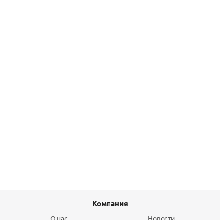
52,30
руб.
/шт
Подробнее
Пусковой комплект, вход 1"BSP × выход ¾" Hunter PCZ-
101-25B, 1.7 бар
11 120,70
руб.
/шт
Подробнее
Компания
О нас
Новости