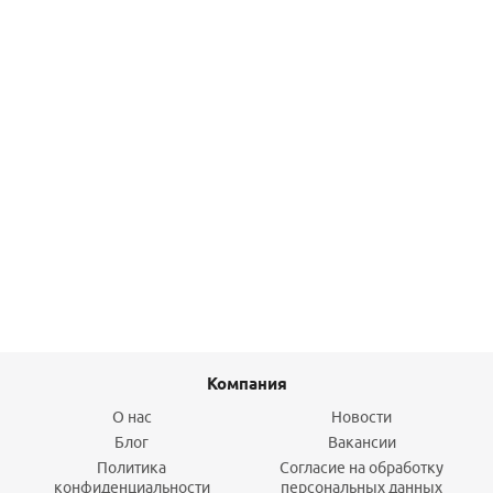
Душ гигиенический (наружный монтаж) S98.51.06 Цвет
Черный матовый SPLENKA S98.51.06
7 927
руб.
/шт
Подробнее
Компания
О нас
Новости
Блог
Вакансии
Политика
Согласие на обработку
конфиденциальности
персональных данных