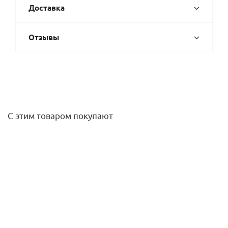
Доставка
Отзывы
С этим товаром покупают
Привод поворотный Wester ARS6, 3-точ.
(220В,6Нм,90°,120сек,КО-РО-ОХ-ВК)
4 512,70
руб.
/шт