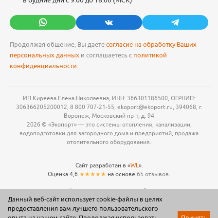
в будние дни с 9:00 до 18:00 (МСК)
Продолжая общение, Вы даете
согласие на обработку Ваших
персональных данных
и соглашаетесь с
политикой
конфиденциальности
ИП Киреева Елена Николаевна, ИНН: 366301186500, ОГРНИП:
306366205200012, 8 800 707-21-55, ekoport@ekoport.ru, 394068, г.
Воронеж, Московский пр-т, д. 94
2026 © «Экопорт» — это системы отопления, канализации,
водоподготовки для загородного дома и предприятий, продажа
отопительного оборудования.
Сайт разработан в «
WL
».
Оценка 4,6
★★★★★
на основе
65 отзывов.
Данный веб-сайт использует cookie-файлы в целях
предоставления вам лучшего пользовательского
опыта на нашем сайте. Продолжая использовать
Принять