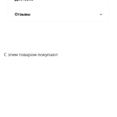
Отзывы
С этим товаром покупают
Лоток душевой комб. затвор 70х500 мм( решетка под
плитку) Gappo
3 778,10
руб.
/шт