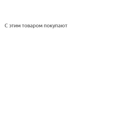
С этим товаром покупают
Муфта ВР 32х1" ИТАЛ ПНД
38,50
руб.
/шт
Подробнее