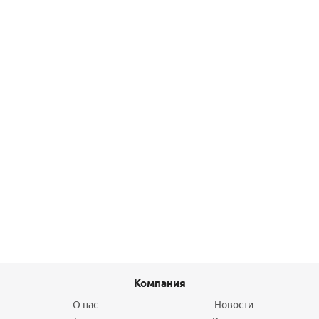
41
руб.
/шт
Подробнее
Соединительные кабели 40, 145 / короткие
3 905,80
руб.
/шт
Подробнее
Компания
О нас
Новости