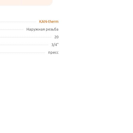
KAN-therm
Наружная резьба
20
3/4"
пресс