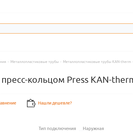
ения
-
Металлопластиковые трубы
-
Металлопластиковые трубы KAN-therm
 пресс-кольцом Press KAN-ther
равнение
Нашли дешевле?
Тип подключения
Наружная