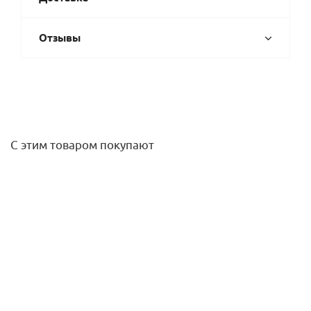
Отзывы
С этим товаром покупают
Уголок с ВР 32 х 1" латунь TECE
1 615,70
руб.
/шт
Подробнее