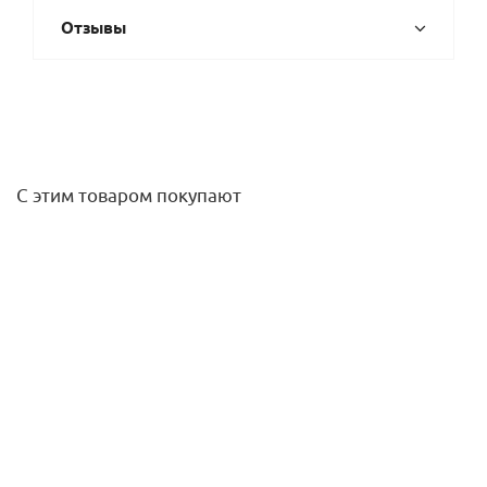
Отзывы
С этим товаром покупают
Кран шаровой НР 11/4" (рычаг) ITAP
2 231,90
руб.
/шт
Подробнее