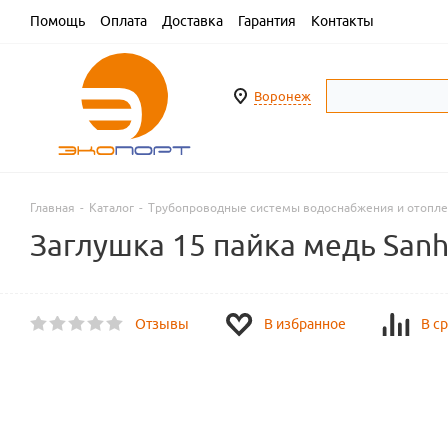
Помощь
Оплата
Доставка
Гарантия
Контакты
Воронеж
Главная
-
Каталог
-
Трубопроводные системы водоснабжения и отопл
Заглушка 15 пайка медь San
Отзывы
В избранное
В с