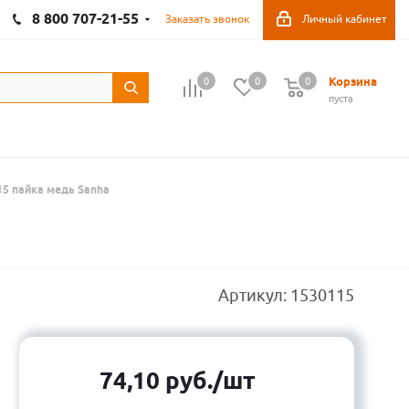
8 800 707-21-55
Заказать звонок
Личный кабинет
Корзина
0
0
0
пуста
15 пайка медь Sanha
Артикул:
1530115
74,10
руб.
/шт