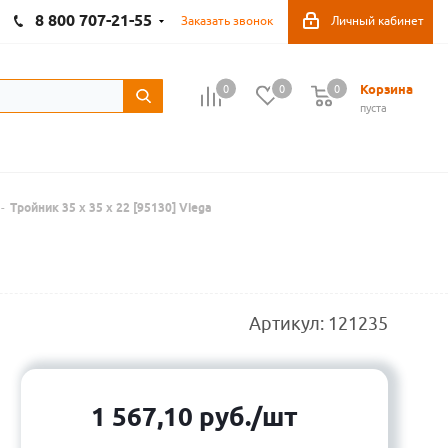
8 800 707-21-55
Заказать звонок
Личный кабинет
Корзина
0
0
0
пуста
-
Тройник 35 х 35 х 22 [95130] Viega
Артикул:
121235
1 567,10
руб.
/шт