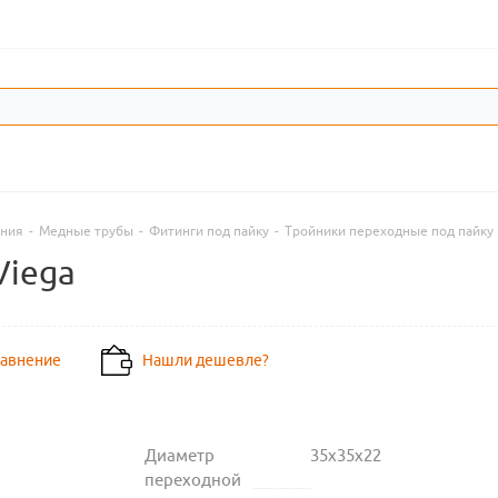
ения
-
Медные трубы
-
Фитинги под пайку
-
Тройники переходные под пайку
Viega
равнение
Нашли дешевле?
Диаметр
35х35х22
переходной