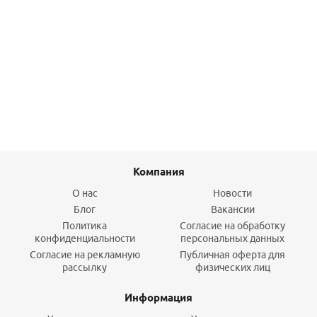
Фильтр сетчатый поворотное соединение 1/2" ВР-НР,с
манометром, с магнитной вставкой 100мкм,FAR
13 642,20
руб.
/шт
Подробнее
Компания
О нас
Новости
Блог
Вакансии
Политика
Согласие на обработку
конфиденциальности
персональных данных
Согласие на рекламную
Публичная оферта для
рассылку
физических лиц
Информация