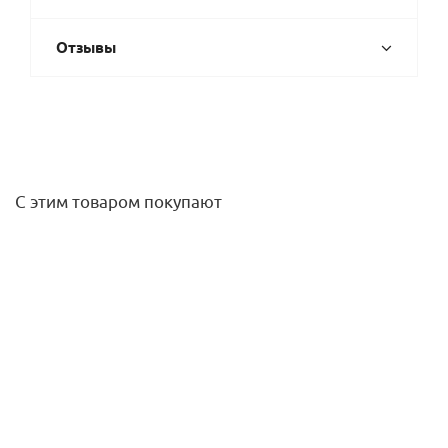
Отзывы
С этим товаром покупают
Водоотводящий желоб с двухсторонней решеткой
DOUBLE 750 мм нерж. ALCA PLAST
29 650
руб.
/шт