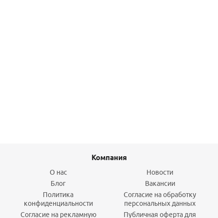
Тройник 90* переходной PN16 (25х16х25)-PVC-U
150
руб.
/шт
Подробнее
Компания
О нас
Новости
Блог
Вакансии
Политика
Согласие на обработку
конфиденциальности
персональных данных
Согласие на рекламную
Публичная оферта для