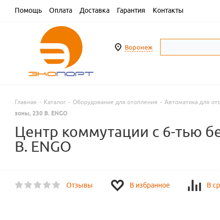
Помощь
Оплата
Доставка
Гарантия
Контакты
Воронеж
Главная
-
Каталог
-
Оборудование для отопления
-
Автоматика для от
зоны, 230 В. ENGO
Центр коммутации с 6-тью б
В. ENGO
Отзывы
В избранное
В с