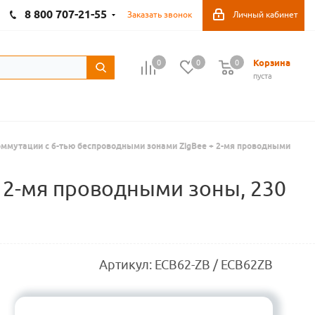
8 800 707-21-55
Заказать звонок
Личный кабинет
Корзина
0
0
0
пуста
оммутации с 6-тью беспроводными зонами ZigBee + 2-мя проводными
 2-мя проводными зоны, 230
Артикул:
ECB62-ZB / ECB62ZB