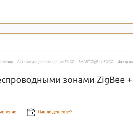
опления
-
Автоматика для отопления ENGO
-
SMART ZigBee ENGO
-
Центр к
еспроводными зонами ZigBee +
равнение
Нашли дешевле?