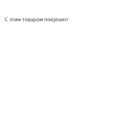
С этим товаром покупают
Муфта соединительная медная 18х18 Sanha
54
руб.
/шт
Подробнее