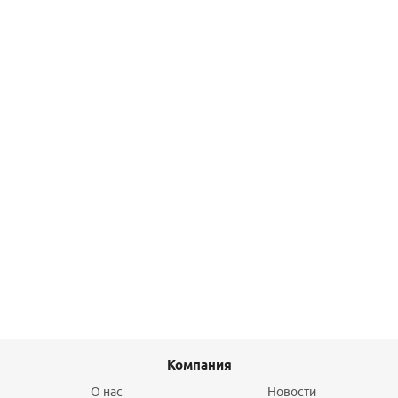
Удлинитель НВ 25ммх1" хром Gappo
221,70
руб.
/шт
Подробнее
Пробка с бортом чугун 1" НР Platinum GEBO
45,80
руб.
/шт
Подробнее
Компания
О нас
Новости