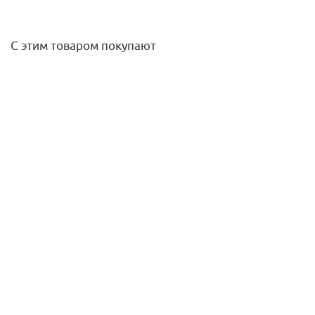
С этим товаром покупают
Опора с креплением 40 PPRC Valfex
10,90
руб.
/шт
Подробнее