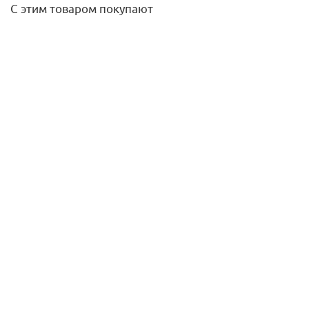
С этим товаром покупают
Удлинитель НР-ВР 3/4х15 мм мод. 3513 (бронза) SANHA
PURAFIT
450,20
руб.
/шт
Подробнее
Шланг для душа силиконовый 1,5 м серебристый Optima
Home IDDIS