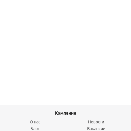
Подробнее
Соединение прямое с накидной гайкой 20х3/4
(евроконус) TECE
914,80
руб.
/шт
Подробнее
Компания
О нас
Новости
Блог
Вакансии