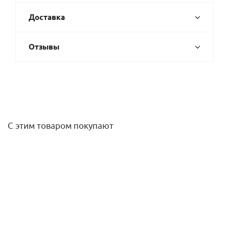
Доставка
Отзывы
С этим товаром покупают
Гайка быстрого монтажа 28 4F М8, Termoclip
64,10
руб.
/шт