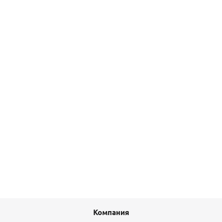
Штуцер (16) PVC-U
64,60
руб.
/шт
Подробнее
Удлинитель НВ 1/2 х 80 мм латунь с покрытием олово
Elsen
829,90
руб.
/шт
Подробнее
Компания