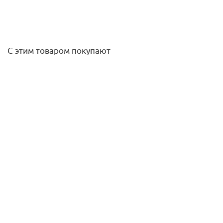
С этим товаром покупают
Смеситель для раковины DUNA матовое золото IDDIS
DUNMG00i01
11 990
руб.
/шт
Подробнее